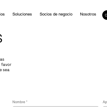
ios
Soluciones
Socios de negocio
Nosotros
s
das
 favor
e sea
Nombre
*
Ap