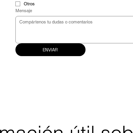
Otros
Mensaje
ENVIAR
mación útil sob